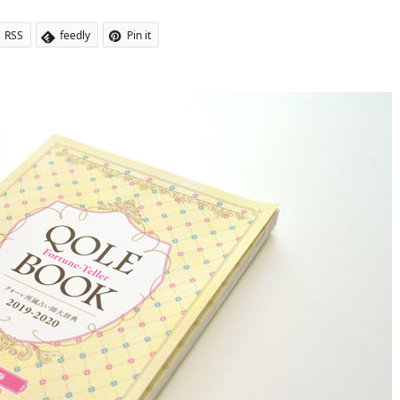
RSS
feedly
Pin it