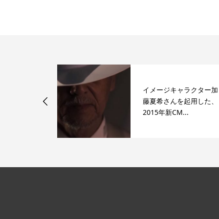
イメージキャラクター加
東京・原宿に
藤夏希さんを起用した、
占い店を展開
2015年新CM...