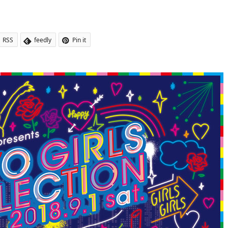
RSS
feedly
Pin it