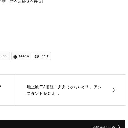
ま市中央区新都心８番地）
RSS
feedly
Pin it
が
地上波 TV 番組「ええじゃないか！」アシ
スタント MC オ...
お知らせ一覧