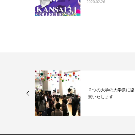
2020.02.26
カタログ
２つの大学の大学祭に協
spect」 を
賛いたします