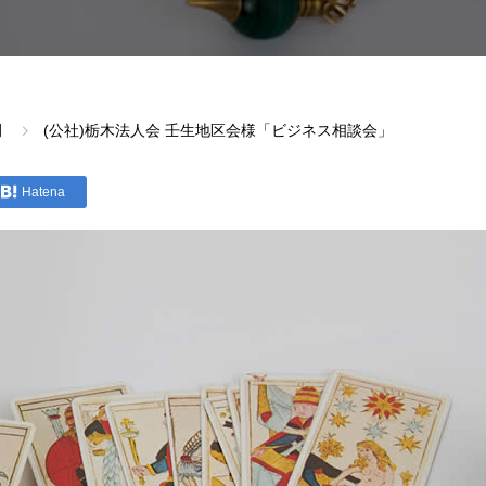
例
(公社)栃木法人会 壬生地区会様「ビジネス相談会」
Hatena