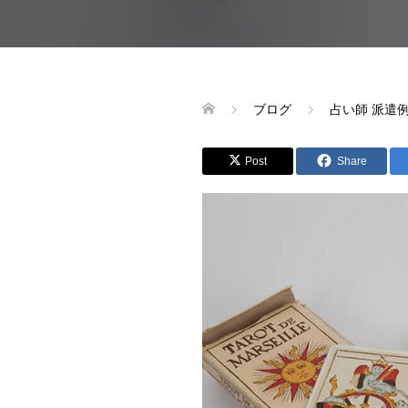
ブログ
占い師 派遣
Post
Share