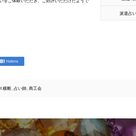
いをご体験いただき、ご好評いただけたようで
派遣占
Hatena
ス横断
,
占い師
,
商工会