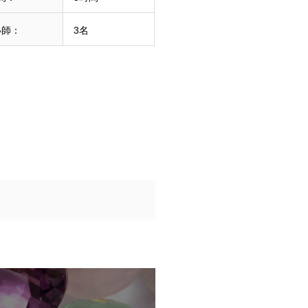
い師：
3名