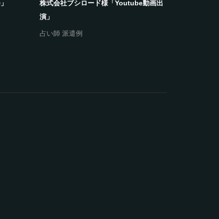
修」
株式会社ブシロード様「Youtube動画出
(公社)栃木
演」
ス相談会」
占い師 派遣例
占い師 派遣