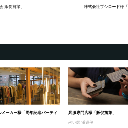
会 販促施策」
株式会社ブシロード様「Y
ルメーカー様「周年記念パーティ
呉服専門店様「販促施策」
占い師 派遣例