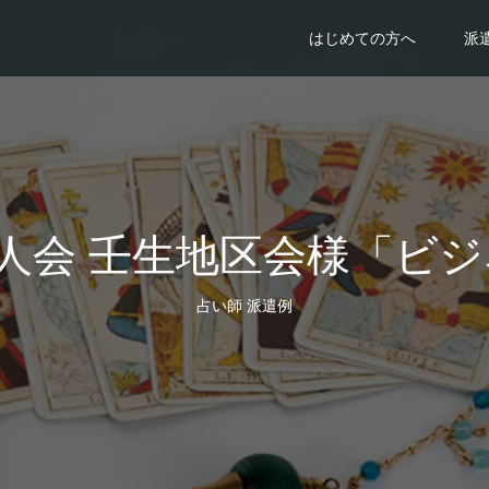
はじめての方へ
派
法人会 壬生地区会様「ビ
占い師 派遣例