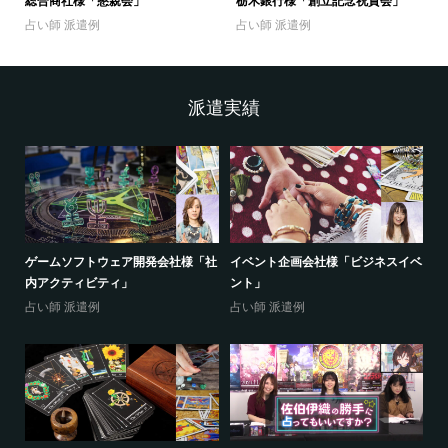
総合商社様「懇親会」
栃木銀行様「創立記念祝賀会」
占い師 派遣例
占い師 派遣例
派遣実績
売店
ゲームソフトウェア開発会社様「社
イベント企画会社様「ビジネスイベ
(
内アクティビティ」
ント」
ジ
占い師 派遣例
占い師 派遣例
占