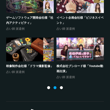
売店
ゲームソフトウェア開発会社様「社
イベント企画会社様「ビジネスイベ
(
内アクティビティ」
ント」
ジ
占い師 派遣例
占い師 派遣例
占
ン
映像制作会社様「ドラマ撮影監修」
株式会社ブシロード様「Youtube動
呉
画出演」
占い師 派遣例
占
占い師 派遣例