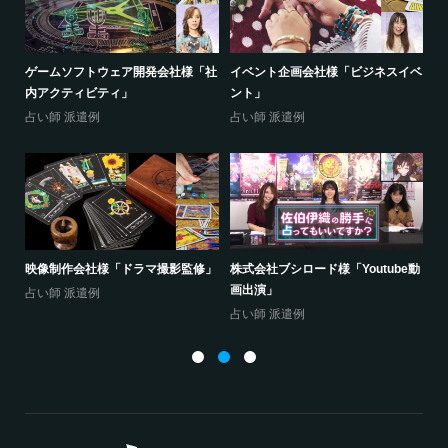
売店
ゲームソフトウェア開発会社様「社
イベント企画会社様「ビジネスイベ
(
内アクティビティ」
ント」
ジ
占い師 派遣例
占い師 派遣例
占
ン
映像制作会社様「ドラマ撮影監修」
株式会社ブシロード様「Youtube動
呉
画出演」
占い師 派遣例
占
占い師 派遣例