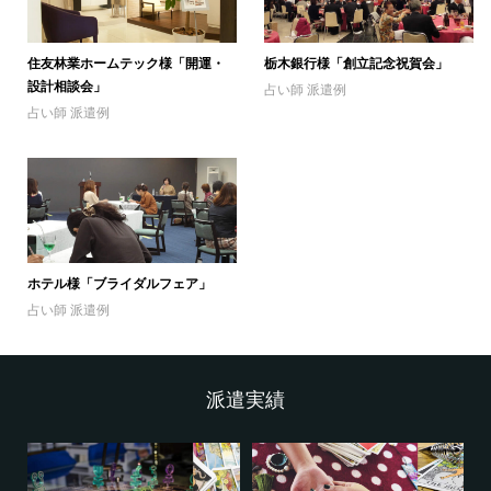
住友林業ホームテック様「開運・
栃木銀行様「創立記念祝賀会」
設計相談会」
占い師 派遣例
占い師 派遣例
ホテル様「ブライダルフェア」
占い師 派遣例
派遣実績