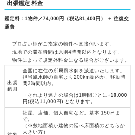
出張鑑定 料金
鑑定料：1物件／74,000円（税込81,400円） ＋ 往復交
通費
プロ占い師がご指定の物件へ直接伺います。
現地での滞在時間は原則4時間以内となります。
物件によって規定外料金になる場合がございます。
全国に在住の所属風水師を派遣いたします。
担当風水師の自宅より200km圏内か、移動時
出張
間2時間以内。
範囲
・それより遠方の場合は1時間ごとに+
10,000
円
(税込11,000円) となります。
社屋、店舗、個人自宅など。基本 150㎡ま
で。
（※敷地面積か建物の延べ床面積のどちらか
大きい方）
対象